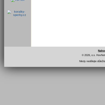
Naho
© 2026, o.s. HovNe
Nikdy nedělejte důleži