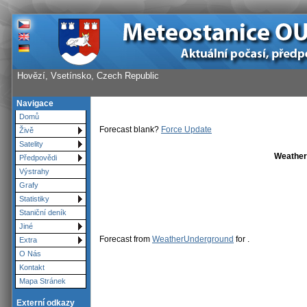
Hovězí, Vsetínsko, Czech Republic
Navigace
Domů
Forecast blank?
Force Update
Živě
Satelity
Weather
Předpovědi
Výstrahy
Grafy
Statistiky
Staniční deník
Jiné
Forecast from
WeatherUnderground
for .
Extra
O Nás
Kontakt
Mapa Stránek
Externí odkazy